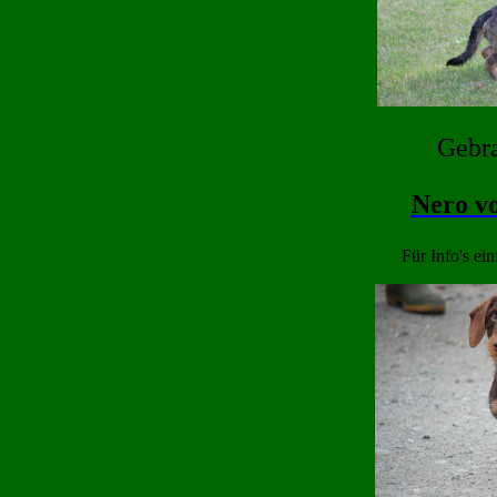
Gebra
Nero v
Für Info's ein